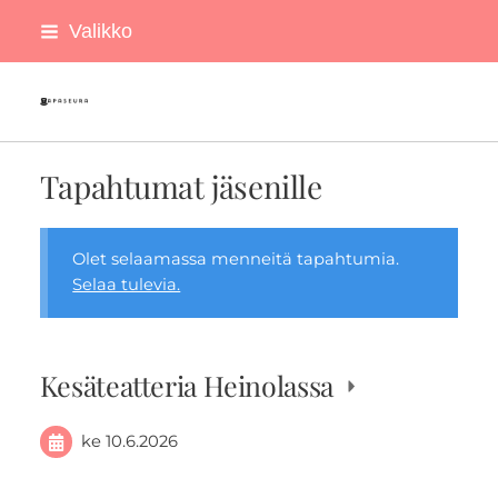
Siirry
Valikko
sivun
sisältöön
Tapaseura ry
Tapahtumat jäsenille
Olet selaamassa menneitä tapahtumia.
Selaa tulevia.
Kesäteatteria Heinolassa
ke 10.6.2026