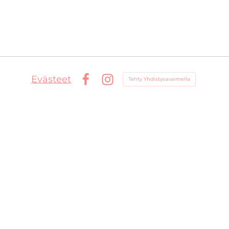
Evästeet
Tehty Yhdistysavaimella
Facebook
Instagram