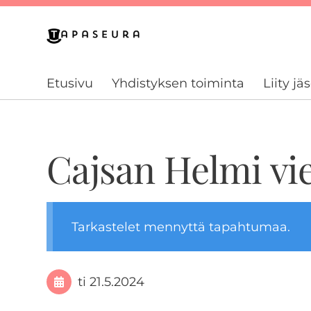
Siirry
sivun
Tapaseura ry
sisältöön
Etusivu
Yhdistyksen toiminta
Liity jä
Cajsan Helmi vie
Tarkastelet mennyttä tapahtumaa.
ti 21.5.2024