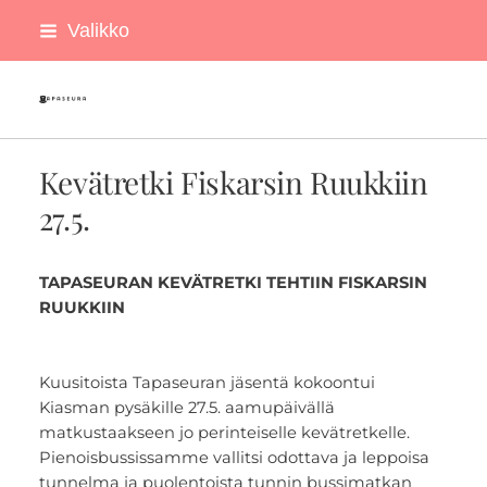
Siirry
Valikko
sivun
sisältöön
Tapaseura ry
Kevätretki Fiskarsin Ruukkiin
27.5.
TAPASEURAN KEVÄTRETKI TEHTIIN FISKARSIN
RUUKKIIN
Kuusitoista Tapaseuran jäsentä kokoontui
Kiasman pysäkille 27.5. aamupäivällä
matkustaakseen jo perinteiselle kevätretkelle.
Pienoisbussissamme vallitsi odottava ja leppoisa
tunnelma ja puolentoista tunnin bussimatkan