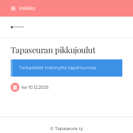
Siirry
Valikko
sivun
sisältöön
Tapaseura ry
Tapaseuran pikkujoulut
Tarkastelet mennyttä tapahtumaa.
ke 10.12.2025
©
Tapaseura ry