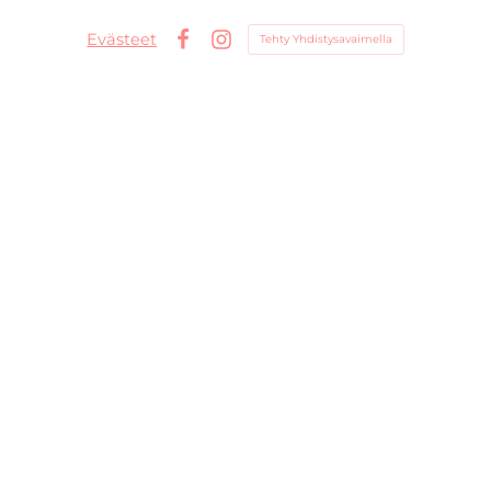
Evästeet
Tehty Yhdistysavaimella
Facebook
Instagram